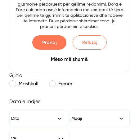
gjurmojnë përdoruesit për qëllime reklamimi. Dora e
E-mail
Pare nuk ndan asnjë informacion me kompani të tjera
për qëllime të gjurmimit të aplikacioneve dhe faqeve
të internetit. Duke përdorur shërbimet tona, ju
pranoni përdorimin e cookies.
Numri i Telefonit
Pranoj
Refuzoj
Mëso më shumë.
Gjinia
Mashkull
Femër
Data e lindjes
Dita
Muaji
Viti