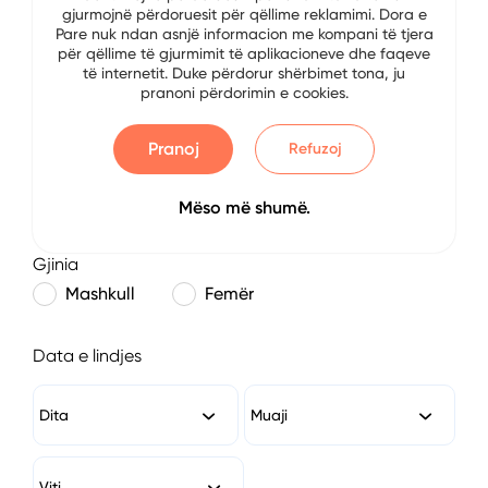
gjurmojnë përdoruesit për qëllime reklamimi. Dora e
E-mail
Pare nuk ndan asnjë informacion me kompani të tjera
për qëllime të gjurmimit të aplikacioneve dhe faqeve
të internetit. Duke përdorur shërbimet tona, ju
pranoni përdorimin e cookies.
Numri i Telefonit
Pranoj
Refuzoj
Mëso më shumë.
Gjinia
Mashkull
Femër
Data e lindjes
Dita
Muaji
Viti