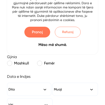
gjurmojnë përdoruesit për qëllime reklamimi. Dora e
E-mail
Pare nuk ndan asnjë informacion me kompani të tjera
për qëllime të gjurmimit të aplikacioneve dhe faqeve
të internetit. Duke përdorur shërbimet tona, ju
pranoni përdorimin e cookies.
Numri i Telefonit
Pranoj
Refuzoj
Mëso më shumë.
Gjinia
Mashkull
Femër
Data e lindjes
Dita
Muaji
Viti