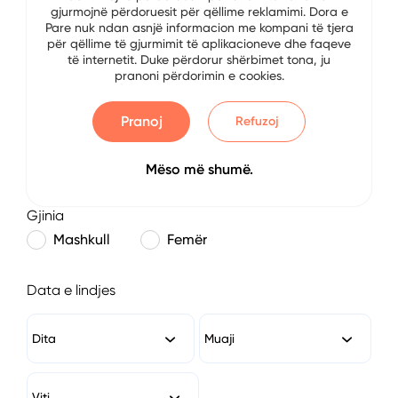
gjurmojnë përdoruesit për qëllime reklamimi. Dora e
E-mail
Pare nuk ndan asnjë informacion me kompani të tjera
për qëllime të gjurmimit të aplikacioneve dhe faqeve
të internetit. Duke përdorur shërbimet tona, ju
pranoni përdorimin e cookies.
Numri i Telefonit
Pranoj
Refuzoj
Mëso më shumë.
Gjinia
Mashkull
Femër
Data e lindjes
Dita
Muaji
Viti