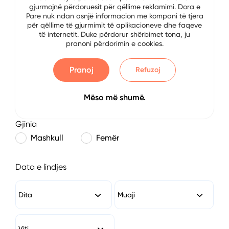
gjurmojnë përdoruesit për qëllime reklamimi. Dora e
E-mail
Pare nuk ndan asnjë informacion me kompani të tjera
për qëllime të gjurmimit të aplikacioneve dhe faqeve
të internetit. Duke përdorur shërbimet tona, ju
pranoni përdorimin e cookies.
Numri i Telefonit
Pranoj
Refuzoj
Mëso më shumë.
Gjinia
Mashkull
Femër
Data e lindjes
Dita
Muaji
Viti