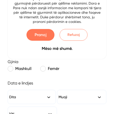
gjurmojnë përdoruesit për qëllime reklamimi. Dora e
E-mail
Pare nuk ndan asnjë informacion me kompani të tjera
për qëllime të gjurmimit të aplikacioneve dhe faqeve
të internetit. Duke përdorur shërbimet tona, ju
pranoni përdorimin e cookies.
Numri i Telefonit
Pranoj
Refuzoj
Mëso më shumë.
Gjinia
Mashkull
Femër
Data e lindjes
Dita
Muaji
Viti