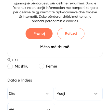
gjurmojnë përdoruesit për qëllime reklamimi. Dora e
E-mail
Pare nuk ndan asnjë informacion me kompani të tjera
për qëllime të gjurmimit të aplikacioneve dhe faqeve
të internetit. Duke përdorur shërbimet tona, ju
pranoni përdorimin e cookies.
Numri i Telefonit
Pranoj
Refuzoj
Mëso më shumë.
Gjinia
Mashkull
Femër
Data e lindjes
Dita
Muaji
Viti