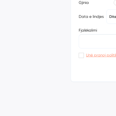
Gjinia
Data e lindjes
Dit
Fjalëkalimi
Unë pranoj politi