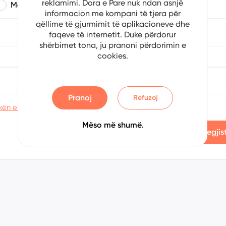
reklamimi. Dora e Pare nuk ndan asnjë
Mashkull
Femër
informacion me kompani të tjera për
qëllime të gjurmimit të aplikacioneve dhe
a
Muaji
Viti
faqeve të internetit. Duke përdorur
shërbimet tona, ju pranoni përdorimin e
cookies.
Konfirmoni fjalëkalimin
Pranoj
Refuzoj
kën e privatësisë
Mëso më shumë.
Regjis