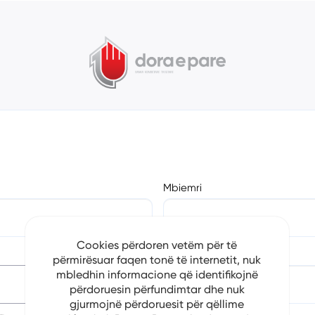
Mbiemri
Cookies përdoren vetëm për të
Numri i Telefonit
përmirësuar faqen tonë të internetit, nuk
mbledhin informacione që identifikojnë
përdoruesin përfundimtar dhe nuk
gjurmojnë përdoruesit për qëllime