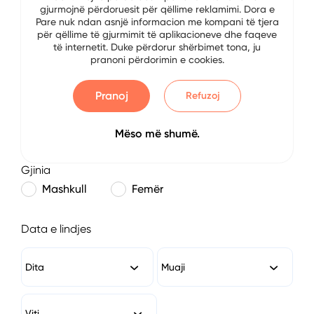
gjurmojnë përdoruesit për qëllime reklamimi. Dora e
E-mail
Pare nuk ndan asnjë informacion me kompani të tjera
për qëllime të gjurmimit të aplikacioneve dhe faqeve
të internetit. Duke përdorur shërbimet tona, ju
pranoni përdorimin e cookies.
Numri i Telefonit
Pranoj
Refuzoj
Mëso më shumë.
Gjinia
Mashkull
Femër
Data e lindjes
Dita
Muaji
Viti