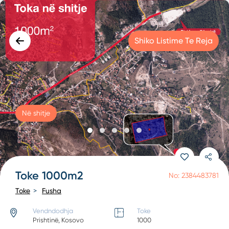
Shiko Listime Te Reja
Në shitje
Toke 1000m2
No: 2384483781
Toke
Fusha
Vendndodhja
Toke
Prishtinë, Kosovo
1000