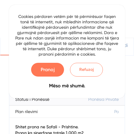
Parcela
Seksioni i hartës
1
1
Cookies përdoren vetëm për të përmirësuar faqen
tonë të internetit, nuk mbledhin informacione që
Blloku i qytetit
identifikojnë përdoruesin përfundimtar dhe nuk
1000
gjurmojnë përdoruesit për qëllime reklamimi. Dora e
Pare nuk ndan asnjë informacion me kompani të tjera
për qëllime të gjurmimit të aplikacioneve dhe faqeve
Detajet
Vendndodhje
Apliko Për Kredi
të internetit. Duke përdorur shërbimet tona, ju
pranoni përdorimin e cookies.
Pranoj
Refuzoj
Përshkrimi
Mëso më shumë.
Data
5/3/2024
Statusi i Pronësisë
Pronësia Private
Plan rilevimi
Po
Shitet prona ne Sofali - Prishtine.
Prona ka siperfaqe totale 1,000 m2