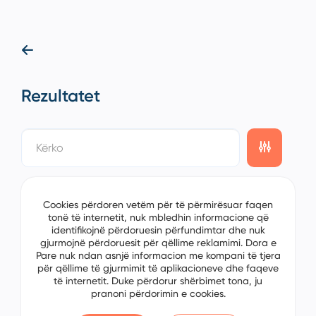
Rezultatet
showing
0/1
items on the
15/1
page
Sorting
Cookies përdoren vetëm për të përmirësuar faqen
tonë të internetit, nuk mbledhin informacione që
identifikojnë përdoruesin përfundimtar dhe nuk
gjurmojnë përdoruesit për qëllime reklamimi. Dora e
Pare nuk ndan asnjë informacion me kompani të tjera
për qëllime të gjurmimit të aplikacioneve dhe faqeve
të internetit. Duke përdorur shërbimet tona, ju
pranoni përdorimin e cookies.