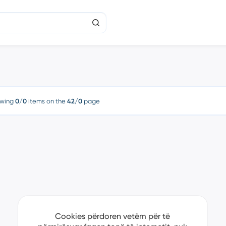
wing
0/0
items on the
42/0
page
Cookies përdoren vetëm për të