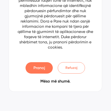
përmirësuar faqen tonë të internetit, nuk
mbledhin informacione që identifikojnë
përdoruesin përfundimtar dhe nuk
gjurmojnë përdoruesit për qëllime
reklamimi. Dora e Pare nuk ndan asnjë
informacion me kompani të tjera për
qëllime të gjurmimit të aplikacioneve dhe
faqeve të internetit. Duke përdorur
shërbimet tona, ju pranoni përdorimin e
cookies.
Pranoj
Refuzoj
Mëso më shumë.