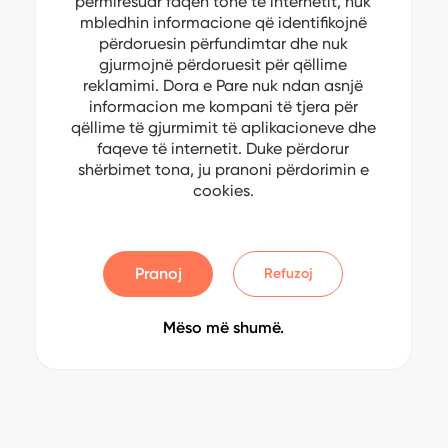
përmirësuar faqen tonë të internetit, nuk
mbledhin informacione që identifikojnë
përdoruesin përfundimtar dhe nuk
gjurmojnë përdoruesit për qëllime
reklamimi. Dora e Pare nuk ndan asnjë
informacion me kompani të tjera për
qëllime të gjurmimit të aplikacioneve dhe
faqeve të internetit. Duke përdorur
shërbimet tona, ju pranoni përdorimin e
cookies.
Pranoj
Refuzoj
Mëso më shumë.