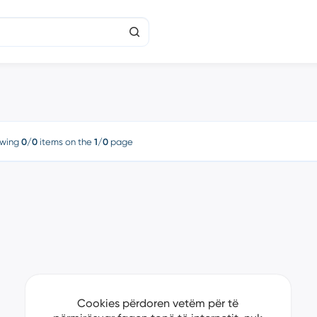
wing
0/0
items on the
1/0
page
Cookies përdoren vetëm për të