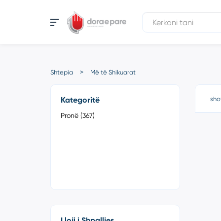
Shtepia
Më të Shikuarat
Kategoritë
sho
Pronë (367)
Lloji i Shpalljes