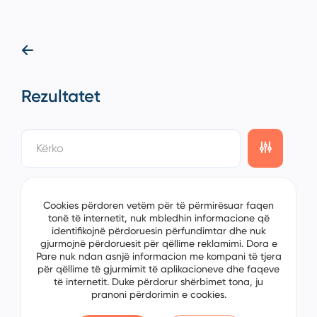
Rezultatet
showing
0/0
items on the
1/0
page
Cookies përdoren vetëm për të përmirësuar faqen
tonë të internetit, nuk mbledhin informacione që
identifikojnë përdoruesin përfundimtar dhe nuk
gjurmojnë përdoruesit për qëllime reklamimi. Dora e
Pare nuk ndan asnjë informacion me kompani të tjera
për qëllime të gjurmimit të aplikacioneve dhe faqeve
të internetit. Duke përdorur shërbimet tona, ju
pranoni përdorimin e cookies.