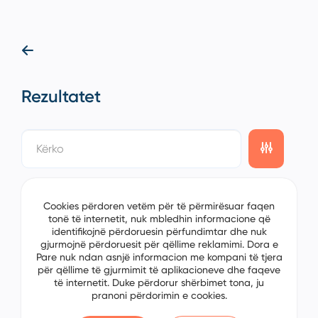
Rezultatet
showing
0/0
items on the
1/0
page
Cookies përdoren vetëm për të përmirësuar faqen
tonë të internetit, nuk mbledhin informacione që
identifikojnë përdoruesin përfundimtar dhe nuk
gjurmojnë përdoruesit për qëllime reklamimi. Dora e
Pare nuk ndan asnjë informacion me kompani të tjera
për qëllime të gjurmimit të aplikacioneve dhe faqeve
të internetit. Duke përdorur shërbimet tona, ju
pranoni përdorimin e cookies.