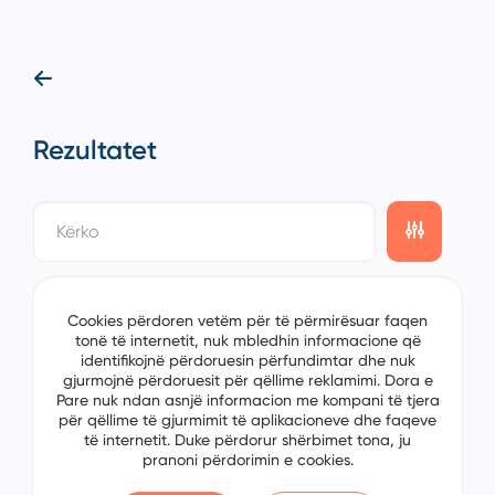
Rezultatet
showing
0/0
items on the
1/0
page
Cookies përdoren vetëm për të përmirësuar faqen
tonë të internetit, nuk mbledhin informacione që
identifikojnë përdoruesin përfundimtar dhe nuk
gjurmojnë përdoruesit për qëllime reklamimi. Dora e
Pare nuk ndan asnjë informacion me kompani të tjera
për qëllime të gjurmimit të aplikacioneve dhe faqeve
të internetit. Duke përdorur shërbimet tona, ju
pranoni përdorimin e cookies.