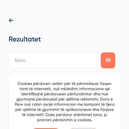
Rezultatet
showing
0/0
items on the
1/0
page
Cookies përdoren vetëm për të përmirësuar faqen
tonë të internetit, nuk mbledhin informacione që
identifikojnë përdoruesin përfundimtar dhe nuk
gjurmojnë përdoruesit për qëllime reklamimi. Dora e
Pare nuk ndan asnjë informacion me kompani të tjera
për qëllime të gjurmimit të aplikacioneve dhe faqeve
të internetit. Duke përdorur shërbimet tona, ju
pranoni përdorimin e cookies.