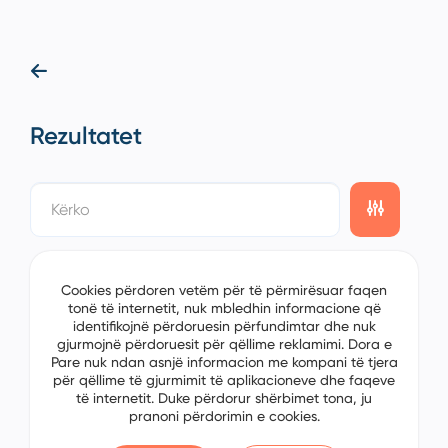
Rezultatet
showing
0/0
items on the
1/0
page
Cookies përdoren vetëm për të përmirësuar faqen
tonë të internetit, nuk mbledhin informacione që
identifikojnë përdoruesin përfundimtar dhe nuk
gjurmojnë përdoruesit për qëllime reklamimi. Dora e
Pare nuk ndan asnjë informacion me kompani të tjera
për qëllime të gjurmimit të aplikacioneve dhe faqeve
të internetit. Duke përdorur shërbimet tona, ju
pranoni përdorimin e cookies.