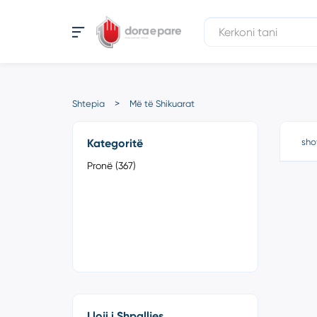
Shtepia
Më të Shikuarat
Kategoritë
sho
Pronë (367)
Lloji i Shpalljes