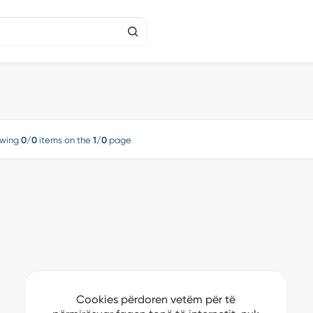
wing
0/0
items on the
1/0
page
Cookies përdoren vetëm për të