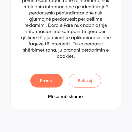
përmirësuar faqen tonë të internetit, nuk
mbledhin informacione që identifikojnë
përdoruesin përfundimtar dhe nuk
gjurmojnë përdoruesit për qëllime
reklamimi. Dora e Pare nuk ndan asnjë
informacion me kompani të tjera për
qëllime të gjurmimit të aplikacioneve dhe
faqeve të internetit. Duke përdorur
shërbimet tona, ju pranoni përdorimin e
cookies.
Pranoj
Refuzoj
Mëso më shumë.